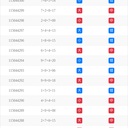
115044300
7+6+1=14
小
错
115044299
7+2+8=17
大
中
115044298
2+0+7=09
小
中
115044297
5+4+4=13
大
错
115044296
1+8+6=15
小
错
115044295
6+5+4=15
大
中
115044294
9+7+4=20
小
错
115044293
3+0+3=06
大
错
115044292
9+9+0=18
大
中
115044291
1+5+5=11
大
错
115044290
4+3+4=11
小
中
115044289
2+0+6=08
小
中
115044288
2+7+6=15
大
中