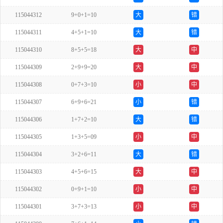
115044312
9+0+1=10
大
错
115044311
4+5+1=10
大
错
115044310
8+5+5=18
大
中
115044309
2+9+9=20
大
中
115044308
0+7+3=10
小
中
115044307
6+9+6=21
小
错
115044306
1+7+2=10
大
错
115044305
1+3+5=09
小
中
115044304
3+2+6=11
大
错
115044303
4+5+6=15
大
中
115044302
0+9+1=10
小
中
115044301
3+7+3=13
小
中