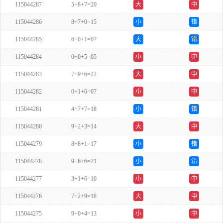
115044287
5+8+7=20
大
中
115044286
8+7+0=15
小
错
115044285
6+0+1=07
大
错
115044284
0+0+5=05
小
中
115044283
7+9+6=22
大
中
115044282
0+1+6=07
小
中
115044281
4+7+7=18
小
错
115044280
9+2+3=14
大
中
115044279
8+8+1=17
小
错
115044278
9+6+6=21
小
错
115044277
3+1+6=10
小
中
115044276
7+2+9=18
大
中
115044275
9+0+4=13
小
中