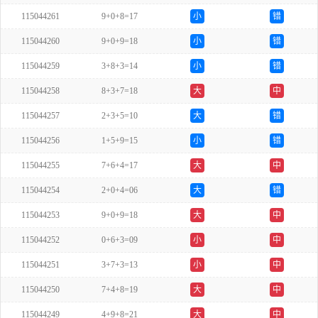
115044261
9+0+8=17
小
错
115044260
9+0+9=18
小
错
115044259
3+8+3=14
小
错
115044258
8+3+7=18
大
中
115044257
2+3+5=10
大
错
115044256
1+5+9=15
小
错
115044255
7+6+4=17
大
中
115044254
2+0+4=06
大
错
115044253
9+0+9=18
大
中
115044252
0+6+3=09
小
中
115044251
3+7+3=13
小
中
115044250
7+4+8=19
大
中
115044249
4+9+8=21
大
中