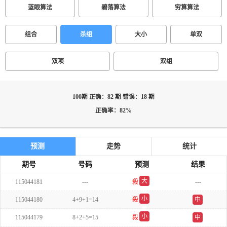
蓝眼算法
碧落算法
穷算算法
组合
杀组
大小
单双
双项
双组
100期 正确：82 期 错误：18 期
正确率：82%
预测
走势
统计
期号
号码
预测
结果
大
115044181
---
殺
---
双
小
115044180
4+9+1=14
殺
中
单
小
115044179
8+2+5=15
殺
中
单