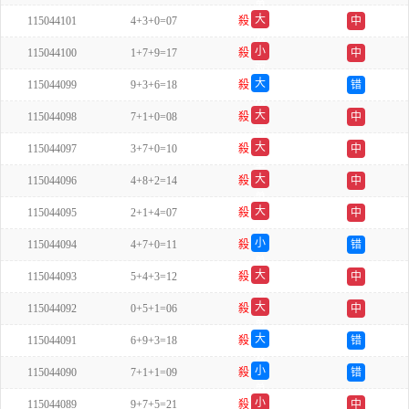
单
大
115044101
4+3+0=07
殺
中
双
小
115044100
1+7+9=17
殺
中
双
大
115044099
9+3+6=18
殺
错
双
大
115044098
7+1+0=08
殺
中
双
大
115044097
3+7+0=10
殺
中
单
大
115044096
4+8+2=14
殺
中
单
大
115044095
2+1+4=07
殺
中
双
小
115044094
4+7+0=11
殺
错
单
大
115044093
5+4+3=12
殺
中
双
大
115044092
0+5+1=06
殺
中
单
大
115044091
6+9+3=18
殺
错
双
小
115044090
7+1+1=09
殺
错
单
小
115044089
9+7+5=21
殺
中