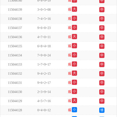
小
115044140
6+4+9=19
殺
中
单
大
115044139
3+0+5=08
殺
中
单
小
115044138
7+4+5=16
殺
中
双
小
115044137
9+6+8=23
殺
中
双
大
115044136
4+7+0=11
殺
中
双
小
115044135
6+8+4=18
殺
中
单
小
115044134
7+9+8=24
殺
中
双
小
115044133
1+7+9=17
殺
中
单
大
115044132
9+4+2=15
殺
中
双
小
115044131
9+6+2=17
殺
中
单
小
115044130
2+3+9=14
殺
中
双
大
115044129
4+5+7=16
殺
中
单
小
115044128
0+4+8=12
殺
错
双