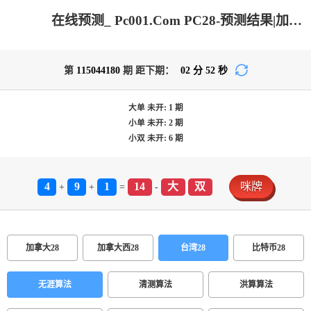
在线预测_ Pc001.Com PC28-预测结果|加拿大2.8在线开奖结果预测|PC在线预测网站|加拿大2.8预测开奖分析|加拿大咪牌刮刮结果|加拿大pc走势预测_咪牌结果分析网站!
第
115044180
期 距下期：
02
分
52
秒
大单
未开:
1
期
小单
未开:
2
期
小双
未开:
6
期
4
9
1
14
大
双
咪牌
+
+
=
-
加拿大28
加拿大西28
台湾28
比特币28
无涯算法
清测算法
洪算算法