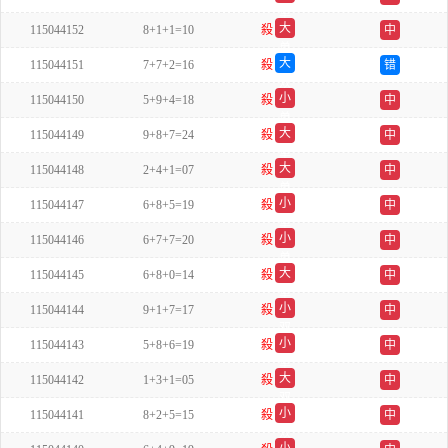
单
大
115044152
8+1+1=10
殺
中
单
大
115044151
7+7+2=16
殺
错
双
小
115044150
5+9+4=18
殺
中
单
大
115044149
9+8+7=24
殺
中
单
大
115044148
2+4+1=07
殺
中
单
小
115044147
6+8+5=19
殺
中
单
小
115044146
6+7+7=20
殺
中
单
大
115044145
6+8+0=14
殺
中
单
小
115044144
9+1+7=17
殺
中
双
小
115044143
5+8+6=19
殺
中
单
大
115044142
1+3+1=05
殺
中
双
小
115044141
8+2+5=15
殺
中
双