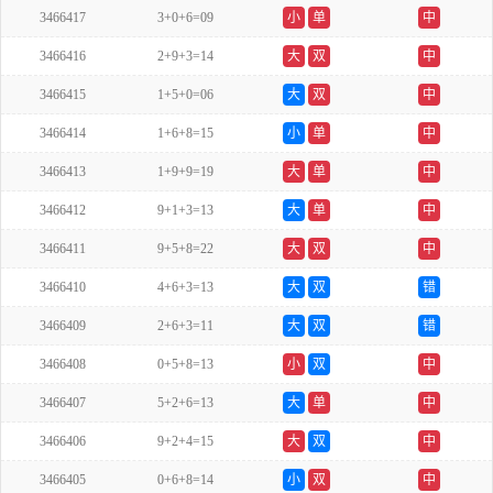
3466417
3+0+6=09
小
单
中
3466416
2+9+3=14
大
双
中
3466415
1+5+0=06
大
双
中
3466414
1+6+8=15
小
单
中
3466413
1+9+9=19
大
单
中
3466412
9+1+3=13
大
单
中
3466411
9+5+8=22
大
双
中
3466410
4+6+3=13
大
双
错
3466409
2+6+3=11
大
双
错
3466408
0+5+8=13
小
双
中
3466407
5+2+6=13
大
单
中
3466406
9+2+4=15
大
双
中
3466405
0+6+8=14
小
双
中