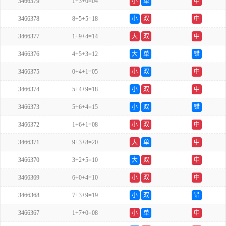
3466379
1+3+0=04
小
单
中
3466378
8+5+5=18
小
双
中
3466377
1+9+4=14
大
双
中
3466376
4+5+3=12
大
单
错
3466375
0+4+1=05
小
双
中
3466374
5+4+9=18
小
双
中
3466373
5+6+4=15
小
双
错
3466372
1+6+1=08
小
双
中
3466371
9+3+8=20
大
单
中
3466370
3+2+5=10
大
双
中
3466369
6+0+4=10
小
双
中
3466368
7+3+9=19
小
双
错
3466367
1+7+0=08
小
单
中