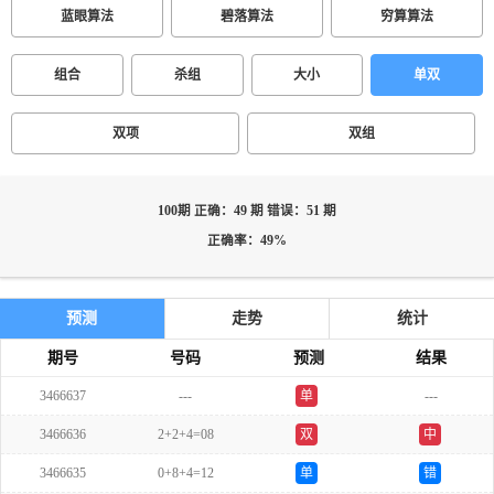
蓝眼算法
碧落算法
穷算算法
组合
杀组
大小
单双
双项
双组
100期 正确：49 期 错误：51 期
正确率：49%
预测
走势
统计
期号
号码
预测
结果
3466637
---
单
---
3466636
2+2+4=08
双
中
3466635
0+8+4=12
单
错