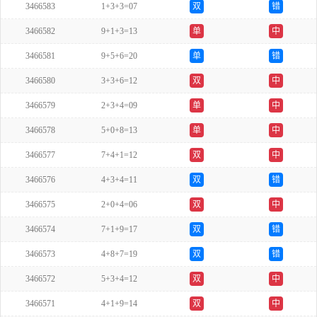
3466583
1+3+3=07
双
错
3466582
9+1+3=13
单
中
3466581
9+5+6=20
单
错
3466580
3+3+6=12
双
中
3466579
2+3+4=09
单
中
3466578
5+0+8=13
单
中
3466577
7+4+1=12
双
中
3466576
4+3+4=11
双
错
3466575
2+0+4=06
双
中
3466574
7+1+9=17
双
错
3466573
4+8+7=19
双
错
3466572
5+3+4=12
双
中
3466571
4+1+9=14
双
中