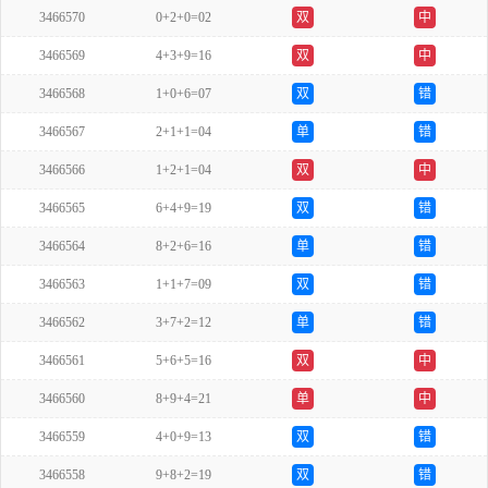
3466570
0+2+0=02
双
中
3466569
4+3+9=16
双
中
3466568
1+0+6=07
双
错
3466567
2+1+1=04
单
错
3466566
1+2+1=04
双
中
3466565
6+4+9=19
双
错
3466564
8+2+6=16
单
错
3466563
1+1+7=09
双
错
3466562
3+7+2=12
单
错
3466561
5+6+5=16
双
中
3466560
8+9+4=21
单
中
3466559
4+0+9=13
双
错
3466558
9+8+2=19
双
错