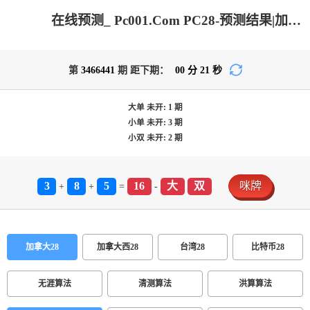
在线预测_ Pc001.Com PC28-预测结果|加拿大2.8在线开奖结果预测|PC在线预测网站|加拿大2.8预测开奖分析|加拿大咪牌刮刮结果|加拿大pc走势预测_咪牌结果分析网站!
第
3466441
期 距下期：
00
分
21
秒
大单
未开:
1
期
小单
未开:
3
期
小双
未开:
2
期
3
8
5
16
大
双
咪牌
+
+
=
-
加拿大28
加拿大西28
台湾28
比特币28
无涯算法
清测算法
洪算算法