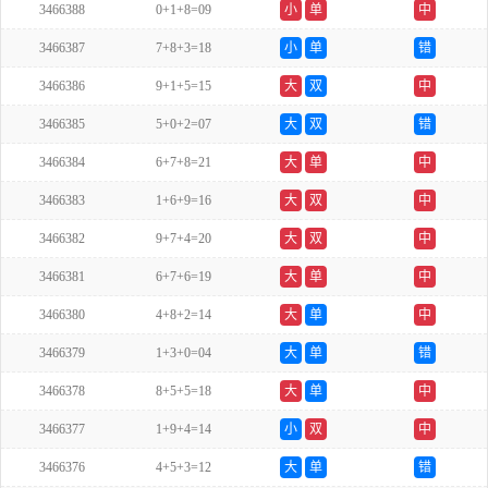
3466388
0+1+8=09
小
单
中
3466387
7+8+3=18
小
单
错
3466386
9+1+5=15
大
双
中
3466385
5+0+2=07
大
双
错
3466384
6+7+8=21
大
单
中
3466383
1+6+9=16
大
双
中
3466382
9+7+4=20
大
双
中
3466381
6+7+6=19
大
单
中
3466380
4+8+2=14
大
单
中
3466379
1+3+0=04
大
单
错
3466378
8+5+5=18
大
单
中
3466377
1+9+4=14
小
双
中
3466376
4+5+3=12
大
单
错