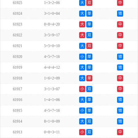
61925
1+3+2=06
大
双
中
61924
3+1+0=04
大
单
错
61923
8+8+4=20
大
单
中
61922
3+5+9=17
大
双
中
61921
5+5+0=10
大
双
中
61920
4+5+7=16
小
单
错
61919
4+4+4=12
大
单
错
61918
1+6+2=09
大
单
中
61917
3+1+3=07
小
双
中
61916
1+4+1=06
大
单
错
61915
4+5+7=16
小
单
错
61914
8+1+0=09
大
双
错
61913
0+8+3=11
小
双
中