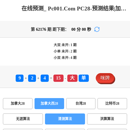
在线预测_ Pc001.Com PC28-预测结果|加拿大2.8在线开奖结果预测|PC在线预测网站|加拿大2.8预测开奖分析|加拿大咪牌刮刮结果|加拿大pc走势预测_咪牌结果分析网站!
第
62176
期 距下期：
00
分
00
秒
大双
未开:
1
期
小单
未开:
2
期
小双
未开:
4
期
9
2
4
15
大
单
咪牌
+
+
=
-
加拿大28
加拿大西28
台湾28
比特币28
无涯算法
清测算法
洪算算法