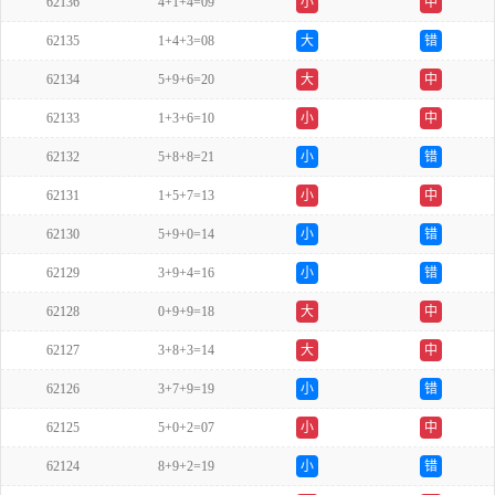
62136
4+1+4=09
小
中
62135
1+4+3=08
大
错
62134
5+9+6=20
大
中
62133
1+3+6=10
小
中
62132
5+8+8=21
小
错
62131
1+5+7=13
小
中
62130
5+9+0=14
小
错
62129
3+9+4=16
小
错
62128
0+9+9=18
大
中
62127
3+8+3=14
大
中
62126
3+7+9=19
小
错
62125
5+0+2=07
小
中
62124
8+9+2=19
小
错