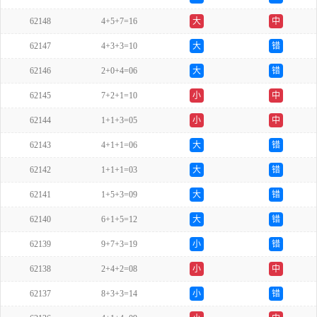
62148
4+5+7=16
大
中
62147
4+3+3=10
大
错
62146
2+0+4=06
大
错
62145
7+2+1=10
小
中
62144
1+1+3=05
小
中
62143
4+1+1=06
大
错
62142
1+1+1=03
大
错
62141
1+5+3=09
大
错
62140
6+1+5=12
大
错
62139
9+7+3=19
小
错
62138
2+4+2=08
小
中
62137
8+3+3=14
小
错