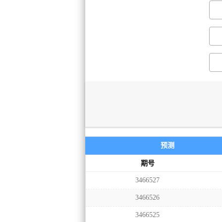
预测
期号
3466527
3466526
3466525