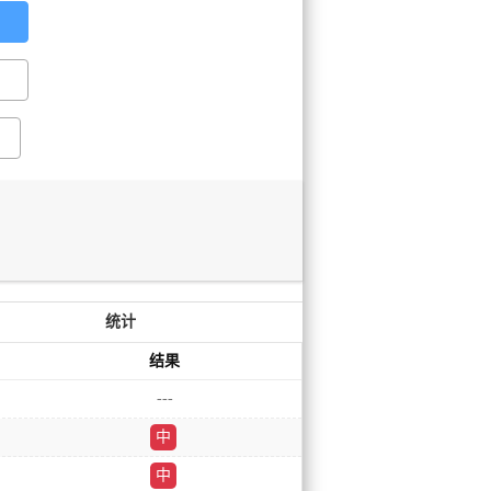
统计
结果
---
中
中