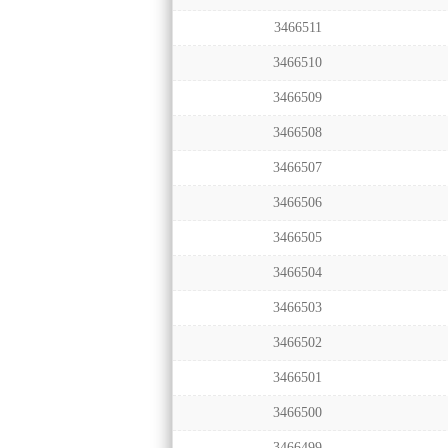
3466511
3466510
3466509
3466508
3466507
3466506
3466505
3466504
3466503
3466502
3466501
3466500
3466499