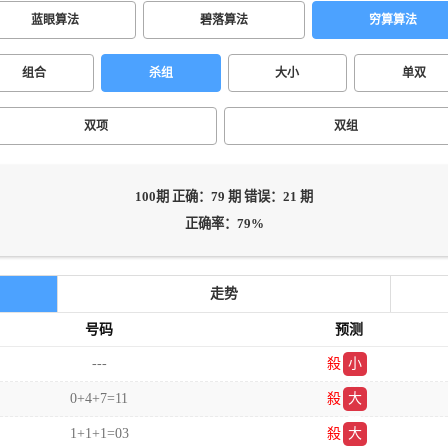
蓝眼算法
碧落算法
穷算算法
组合
杀组
大小
单双
双项
双组
100期 正确：79 期 错误：21 期
正确率：79%
走势
号码
预测
---
殺
小
单
0+4+7=11
殺
大
双
1+1+1=03
殺
大