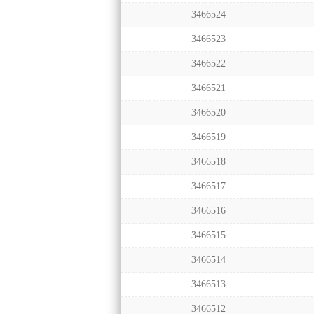
3466524
3466523
3466522
3466521
3466520
3466519
3466518
3466517
3466516
3466515
3466514
3466513
3466512