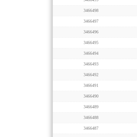
3466498
3466497
3466496
3466495
3466494
3466493
3466492
3466491
3466490
3466489
3466488
3466487