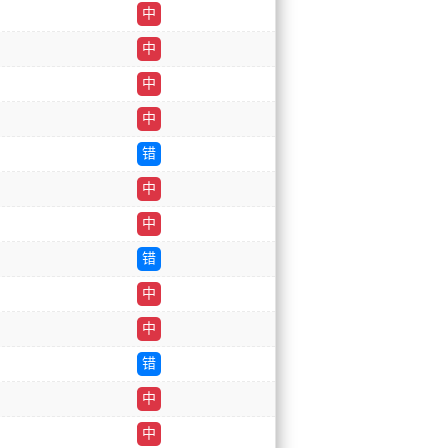
中
中
中
中
错
中
中
错
中
中
错
中
中