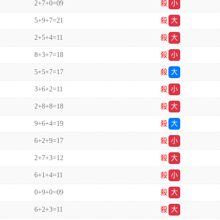
2+7+0=09
殺
小
双
5+9+7=21
殺
大
双
2+5+4=11
殺
大
单
8+3+7=18
殺
小
单
5+5+7=17
殺
大
单
3+6+2=11
殺
小
双
2+8+8=18
殺
大
单
9+6+4=19
殺
大
单
6+2+9=17
殺
小
双
2+7+3=12
殺
大
双
6+1+4=11
殺
小
双
0+9+0=09
殺
大
单
6+2+3=11
殺
大