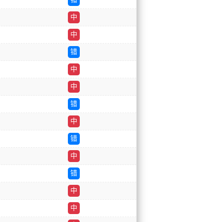
中
中
错
中
中
错
中
错
中
错
中
中