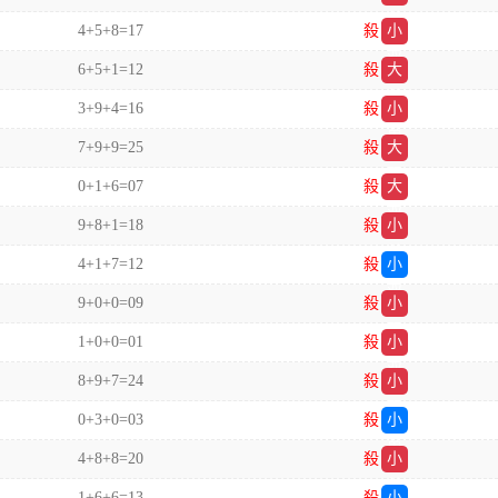
单
4+5+8=17
殺
小
双
6+5+1=12
殺
大
单
3+9+4=16
殺
小
单
7+9+9=25
殺
大
双
0+1+6=07
殺
大
双
9+8+1=18
殺
小
单
4+1+7=12
殺
小
双
9+0+0=09
殺
小
双
1+0+0=01
殺
小
双
8+9+7=24
殺
小
双
0+3+0=03
殺
小
单
4+8+8=20
殺
小
单
1+6+6=13
殺
小