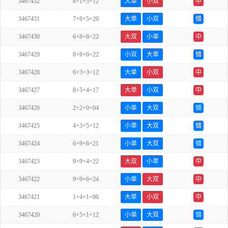
3467432
8+1+3=12
大单
小双
中
3467431
7+8+5=20
大单
小双
错
3467430
6+8+8=22
大双
小单
中
3467429
8+8+6=22
小双
大单
错
3467428
6+3+3=12
大单
小双
中
3467427
8+5+4=17
大单
小双
中
3467426
2+2+0=04
小单
大双
错
3467425
4+3+5=12
小单
大双
错
3467424
6+9+6=21
小单
大双
错
3467423
9+9+4=22
大双
小单
中
3467422
9+9+6=24
小单
大双
中
3467421
1+4+1=06
大单
小双
中
3467420
6+5+1=12
小单
大双
错