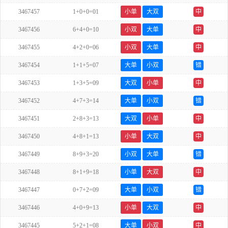
3467457
1+0+0=01
小单
大双
中
3467456
6+4+0=10
小双
大单
中
3467455
4+2+0=06
小双
大单
中
3467454
1+1+5=07
大单
小双
错
3467453
1+3+5=09
大双
小单
中
3467452
4+7+3=14
大单
小双
错
3467451
2+8+3=13
大双
小单
中
3467450
4+8+1=13
小单
大双
中
3467449
8+9+3=20
小双
大单
错
3467448
8+1+9=18
小单
大双
中
3467447
0+7+2=09
大单
小双
错
3467446
4+0+9=13
小单
大双
中
3467445
5+2+1=08
大单
小双
中