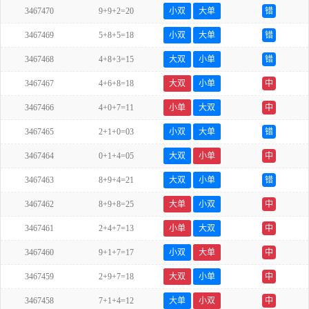
3467470
9+9+2=20
小双
大单
错
3467469
5+8+5=18
小双
大单
错
3467468
4+8+3=15
大双
小单
错
3467467
4+6+8=18
大双
小单
中
3467466
4+0+7=11
小单
大双
中
3467465
2+1+0=03
小双
大单
错
3467464
0+1+4=05
大双
小单
中
3467463
8+9+4=21
大双
小单
错
3467462
8+9+8=25
大单
小双
中
3467461
2+4+7=13
小单
大双
中
3467460
9+1+7=17
小双
大单
中
3467459
2+9+7=18
大双
小单
中
3467458
7+1+4=12
大单
小双
中