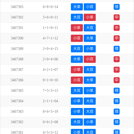
3467393
6+8+0=14
大单
小双
错
3467392
5+6+0=11
大双
小单
中
3467391
1+1+9=11
小单
大双
中
3467390
4+7+1=12
小双
大单
中
3467389
2+9+4=15
大双
小单
错
3467388
2+0+4=06
大单
小双
中
3467387
4+2+1=07
小单
大双
中
3467386
9+1+0=10
小双
大单
中
3467385
7+5+3=15
大双
小单
错
3467384
2+1+1=04
小单
大双
错
3467383
8+6+5=19
小单
大双
错
3467382
0+6+2=08
大双
小单
错
3467381
4+5+3=12
小单
大双
错