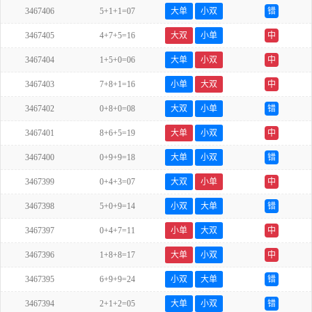
3467406
5+1+1=07
大单
小双
错
3467405
4+7+5=16
大双
小单
中
3467404
1+5+0=06
大单
小双
中
3467403
7+8+1=16
小单
大双
中
3467402
0+8+0=08
大双
小单
错
3467401
8+6+5=19
大单
小双
中
3467400
0+9+9=18
大单
小双
错
3467399
0+4+3=07
大双
小单
中
3467398
5+0+9=14
小双
大单
错
3467397
0+4+7=11
小单
大双
中
3467396
1+8+8=17
大单
小双
中
3467395
6+9+9=24
小双
大单
错
3467394
2+1+2=05
大单
小双
错