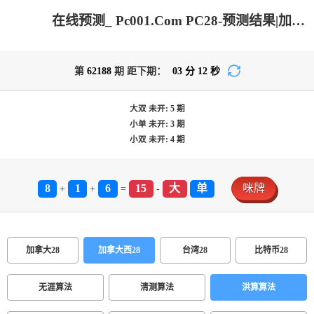
在线预测_ Pc001.Com PC28-预测结果|加拿大2.8在线开奖结果预测|PC在线预测网站|加拿大2.8预测开奖分析|加拿大咪牌刮刮结果|加拿大pc走势预测_咪牌结果分析网站!
第
62188
期 距下期：
03
分
12
秒
大双
未开:
5
期
小单
未开:
3
期
小双
未开:
4
期
8
1
6
15
大
单
咪牌
+
+
=
-
加拿大28
加拿大西28
台湾28
比特币28
无涯算法
清测算法
洪算算法