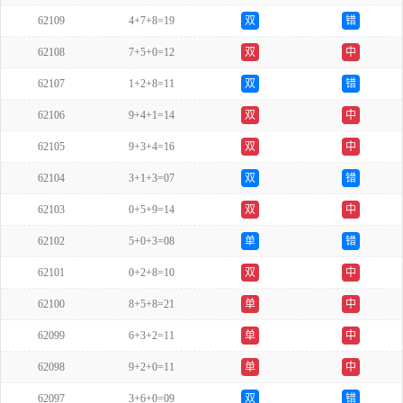
62109
4+7+8=19
双
错
62108
7+5+0=12
双
中
62107
1+2+8=11
双
错
62106
9+4+1=14
双
中
62105
9+3+4=16
双
中
62104
3+1+3=07
双
错
62103
0+5+9=14
双
中
62102
5+0+3=08
单
错
62101
0+2+8=10
双
中
62100
8+5+8=21
单
中
62099
6+3+2=11
单
中
62098
9+2+0=11
单
中
62097
3+6+0=09
双
错