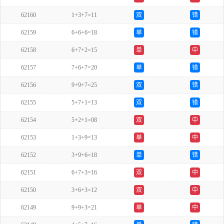
62160
1+3+7=11
双
错
62159
6+6+6=18
单
错
62158
6+7+2=15
单
中
62157
7+6+7=20
单
错
62156
9+9+7=25
双
错
62155
5+7+1=13
双
错
62154
5+2+1=08
双
中
62153
1+3+9=13
单
中
62152
3+9+6=18
单
错
62151
6+7+3=16
双
中
62150
3+6+3=12
双
中
62149
9+9+3=21
单
中