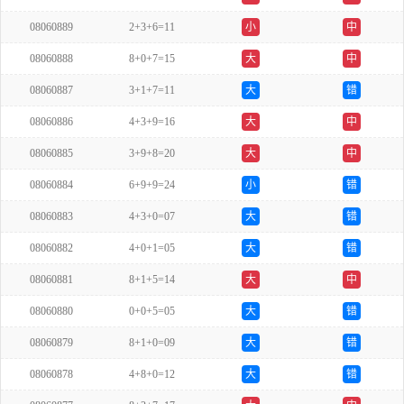
08060889
2+3+6=11
小
中
08060888
8+0+7=15
大
中
08060887
3+1+7=11
大
错
08060886
4+3+9=16
大
中
08060885
3+9+8=20
大
中
08060884
6+9+9=24
小
错
08060883
4+3+0=07
大
错
08060882
4+0+1=05
大
错
08060881
8+1+5=14
大
中
08060880
0+0+5=05
大
错
08060879
8+1+0=09
大
错
08060878
4+8+0=12
大
错