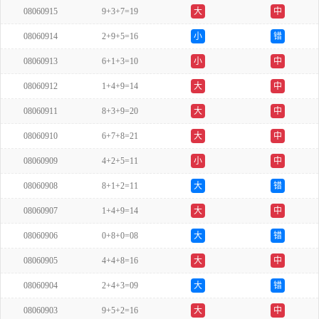
08060915
9+3+7=19
大
中
08060914
2+9+5=16
小
错
08060913
6+1+3=10
小
中
08060912
1+4+9=14
大
中
08060911
8+3+9=20
大
中
08060910
6+7+8=21
大
中
08060909
4+2+5=11
小
中
08060908
8+1+2=11
大
错
08060907
1+4+9=14
大
中
08060906
0+8+0=08
大
错
08060905
4+4+8=16
大
中
08060904
2+4+3=09
大
错
08060903
9+5+2=16
大
中