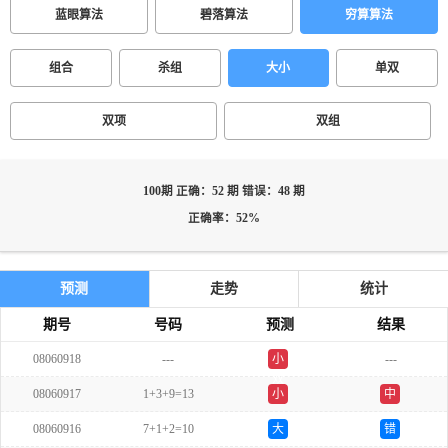
蓝眼算法
碧落算法
穷算算法
组合
杀组
大小
单双
双项
双组
100期 正确：52 期 错误：48 期
正确率：52%
预测
走势
统计
期号
号码
预测
结果
08060918
---
小
---
双
08060917
1+3+9=13
小
中
08060916
7+1+2=10
大
错